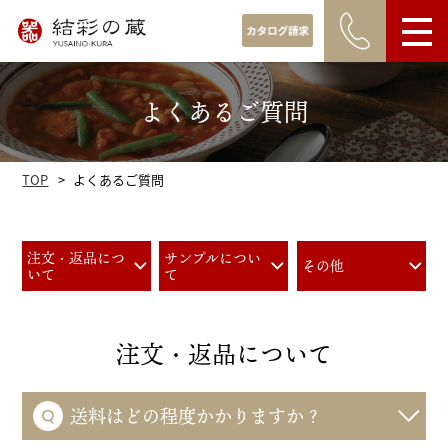
お得意様へ
よくあるご質問
ル注文
発注フォーム
TOP
よくあるご質問
注文・返品につ
サンプルについ
その他
いて
て
注文・返品について
送料はどの程度かかりますか？